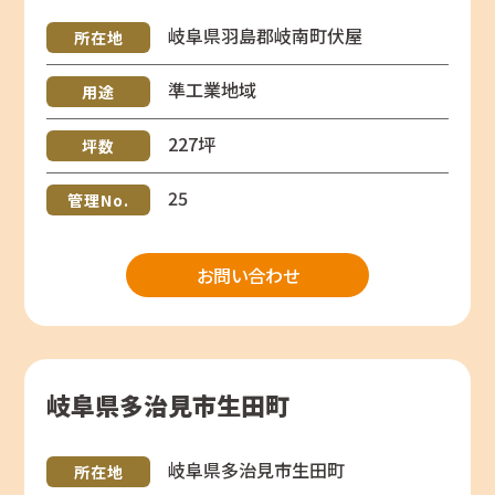
岐阜県羽島郡岐南町伏屋
所在地
準工業地域
用途
227坪
坪数
25
管理No.
お問い合わせ
岐阜県多治見市生田町
岐阜県多治見市生田町
所在地