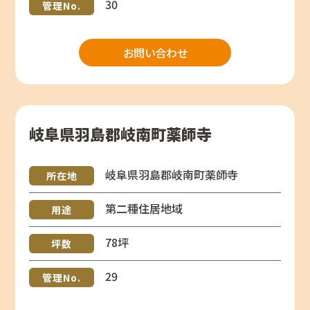
30
管理No.
お問い合わせ
岐阜県羽島郡岐南町薬師寺
岐阜県羽島郡岐南町薬師寺
所在地
第二種住居地域
用途
78坪
坪数
29
管理No.